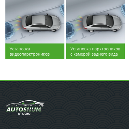
Установка
Установка парктроников
видеопарктроников
с камерой заднего вида
(камер заднего вида)
Установка парктроника
Установка парктроника
позволяет избежать
позволяет избежать
столкновения с любыми
столкновения с любыми
преградами, лежащими
преградами, лежащими
на земле, а также с
на земле, а также с
другими автомобилями
другими автомобилями
на парковке. При
на парковке. При
установке датчика
установке датчика
парковки вы не только
парковки вы не только
сократите расходы на
сократите расходы на
мелкий ремонт
мелкий ремонт
автомобиля, но и
автомобиля, но и